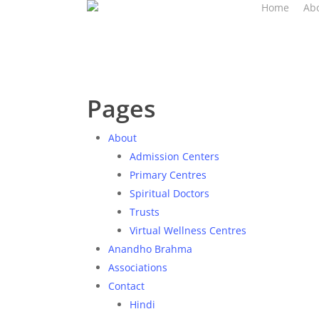
Home
Ab
Skip
to
main
content
Pages
About
Admission Centers
Primary Centres
Spiritual Doctors
Trusts
Virtual Wellness Centres
Anandho Brahma
Associations
Contact
Hindi