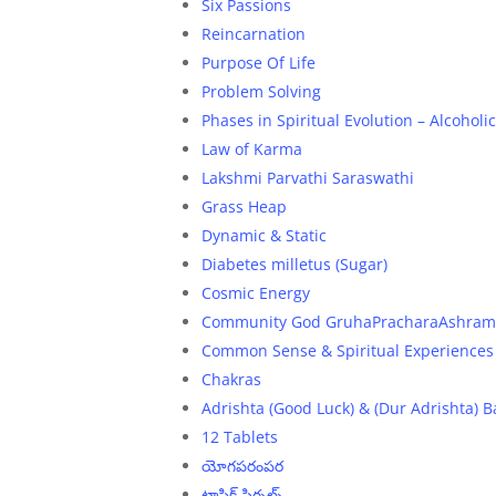
Six Passions
Reincarnation
Purpose Of Life
Problem Solving
Phases in Spiritual Evolution – Alcoholic
Law of Karma
Lakshmi Parvathi Saraswathi
Grass Heap
Dynamic & Static
Diabetes milletus (Sugar)
Cosmic Energy
Community God GruhaPracharaAshram
Common Sense & Spiritual Experiences
Chakras
Adrishta (Good Luck) & (Dur Adrishta) 
12 Tablets
యోగపరంపర
ట్రాఫిక్ సిగ్నల్స్