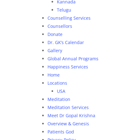
Kannada
Telugu
Counselling Services
Counsellors
Donate
Dr. GK’s Calendar
Gallery
Global Annual Programs
Happiness Services
Home
Locations
USA
Meditation
Meditation Services
Meet Dr Gopal Krishna
Hit enter to search or ESC to close
Overview & Genesis
Patients God
Privacy-Policy