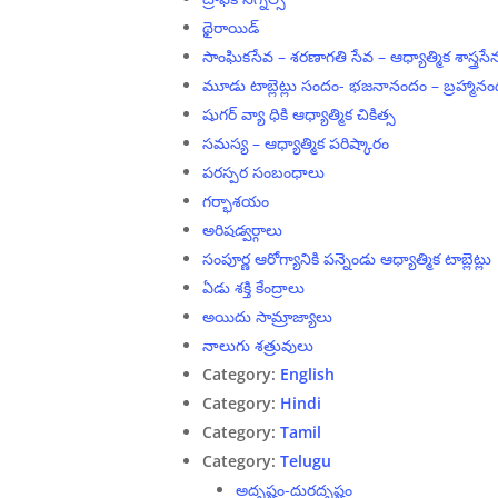
థైరాయిడ్
సాంఘికసేవ – శరణాగతి సేవ – ఆధ్యాత్మిక శాస్త్రసే
మూడు టాబ్లెట్లు సందం- భజనానందం – బ్రహ్మాన
షుగర్ వ్యా ధికి ఆధ్యాత్మిక చికిత్స
సమస్య – ఆధ్యాత్మిక పరిష్కారం
పరస్పర సంబంధాలు
గర్భాశయం
అరిషడ్వర్గాలు
సంపూర్ణ ఆరోగ్యానికి పన్నెండు ఆధ్యాత్మిక టాబ్లెట్లు
ఏడు శక్తి కేంద్రాలు
అయిదు సామ్రాజ్యాలు
నాలుగు శత్రువులు
Category:
English
Category:
Hindi
Category:
Tamil
Category:
Telugu
అదృష్టం-దురదృష్టం